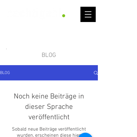
G
et
I
nto
F
low
BLOG
BLOG
Noch keine Beiträge in
dieser Sprache
veröffentlicht
Sobald neue Beiträge veröffentlicht
wurden, erscheinen diese hier.